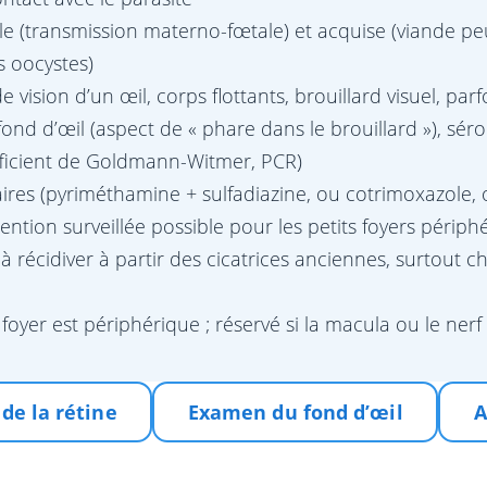
e (transmission materno-fœtale) et acquise (viande peu
s oocystes)
e vision d’un œil, corps flottants, brouillard visuel, pa
d d’œil (aspect de « phare dans le brouillard »), séro
ficient de Goldmann-Witmer, PCR)
aires (pyriméthamine + sulfadiazine, ou cotrimoxazole, 
ention surveillée possible pour les petits foyers périph
 récidiver à partir des cicatrices anciennes, surtout che
e foyer est périphérique ; réservé si la macula ou le nerf
de la rétine
Examen du fond d’œil
A