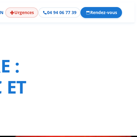
EN
Urgences
04 94 06 77 39
Rendez-vous
 :
 ET