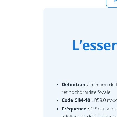
P
L’esse
Définition :
infection de 
rétinochoroïdite focale
Code CIM-10 :
B58.0 (tox
re
Fréquence :
1
cause d’u
adultes ont déjà été en co