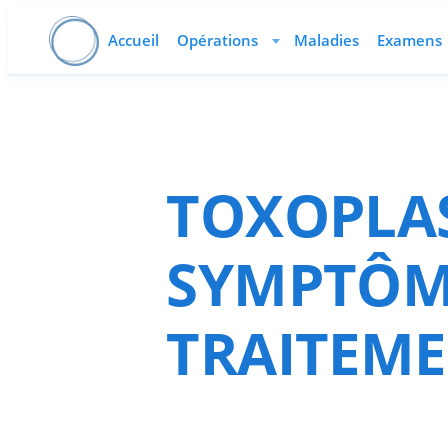
Accueil
Opérations
Maladies
Examens
TOXOPLAS
SYMPTÔME
TRAITEM