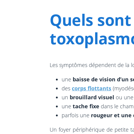
Quels sont
toxoplasmo
Les symptômes dépendent de la loc
une
baisse de vision d’un s
des
corps flottants
(myodéso
un
brouillard visuel
ou une 
une
tache fixe
dans le champ 
parfois une
rougeur et une
Un foyer périphérique de petite t