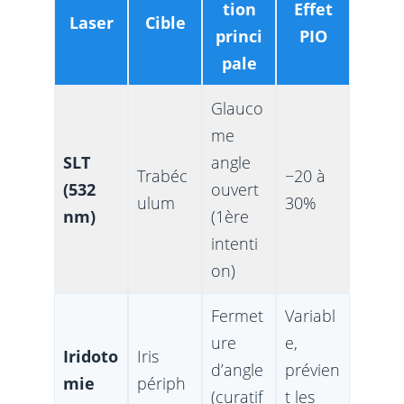
tion
Effet
Laser
Cible
princi
PIO
pale
Glauco
me
SLT
angle
Trabéc
−20 à
(532
ouvert
ulum
30%
nm)
(1ère
intenti
on)
Fermet
Variabl
ure
e,
Iridoto
Iris
d’angle
prévien
mie
périph
(curatif
t les