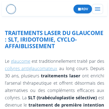
Aller
RDV
au
contenu
TRAITEMENTS LASER DU GLAUCOME
: SLT, IRIDOTOMIE, CYCLO-
AFFAIBLISSEMENT
CATARACTE
Le
glaucome
est traditionnellement traité par des
collyres antiglaucomateux
au long cours. Depuis
Cataracte Premium
RÉFRACTIVE
30 ans, plusieurs
traitements laser
ont enrichi
Capsulotomie laser
PKR
RÉTINE
l’arsenal thérapeutique et offrent désormais des
Implants
LASIK
Décollement de rétine
alternatives ou des compléments efficaces aux
GLAUCOME
Complications
SMILE
collyres. La
SLT (trabéculoplastie sélective)
est
Membrane épirétinienne
Trabéculectomie & sclérectomie
CORNÉE
devenue le
traitement de première intention
Parcours patient
Implant phaque
Trou maculaire
Iridotomie périphérique