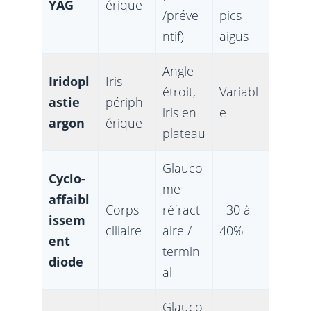
YAG
érique
/préve
pics
ntif)
aigus
Angle
Iridopl
Iris
étroit,
Variabl
astie
périph
iris en
e
argon
érique
plateau
Glauco
Cyclo-
me
affaibl
Corps
réfract
−30 à
issem
ciliaire
aire /
40%
ent
termin
diode
al
Glauco