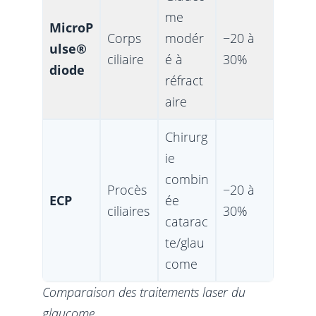
me
MicroP
Corps
modér
−20 à
ulse®
ciliaire
é à
30%
diode
réfract
aire
Chirurg
ie
combin
Procès
−20 à
ECP
ée
ciliaires
30%
catarac
te/glau
come
Comparaison des traitements laser du
glaucome