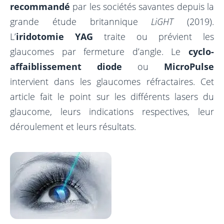
Greffe
recommandé
par les sociétés savantes depuis la
Calculateur
Prelex
Hémorragie du vitré
Laser SLT – Trabéculoplastie
PKT
grande étude britannique
LiGHT
(2019).
Myopie
Vitrectomie
L’
iridotomie YAG
traite ou prévient les
MIGS – Innovation
Cross-Linking
glaucomes par fermeture d’angle. Le
cyclo-
Astigmatisme
Cryoindentation
Laser Diode
affaiblissement diode
ou
MicroPulse
Hypermétropie
Injection intravitréenne (IVT)
intervient dans les glaucomes réfractaires. Cet
Presbytie
Laser Argon
article fait le point sur les différents lasers du
glaucome, leurs indications respectives, leur
déroulement et leurs résultats.