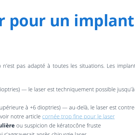
 pour un implant
 n’est pas adapté à toutes les situations. Les implan
ioptries) — le laser est techniquement possible jusqu’à 
upérieure à +6 dioptries) — au-delà, le laser est contr
oir notre article
cornée trop fine pour le laser
ulière
ou suspicion de kératocône fruste
i s’aggraverait après chirurgie laser