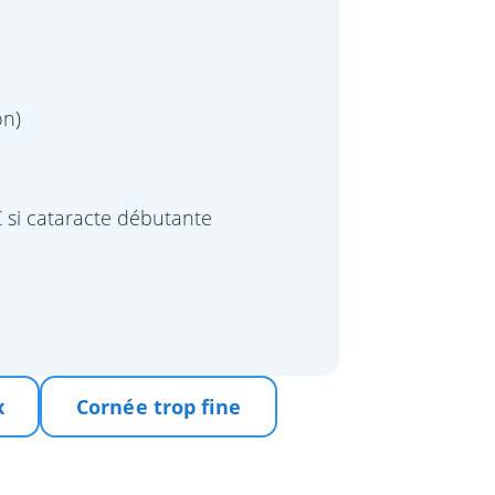
on)
 € si cataracte débutante
x
Cornée trop fine