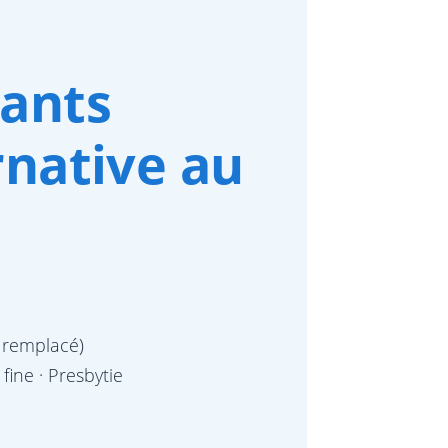
lants
rnative au
n remplacé)
fine · Presbytie