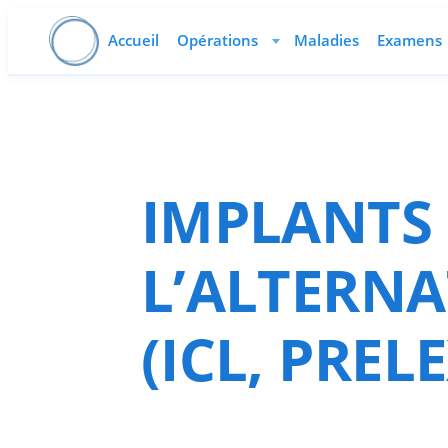
Aller
Accueil
Opérations
Maladies
Examens
au
contenu
IMPLANTS 
L’ALTERNA
(ICL, PREL