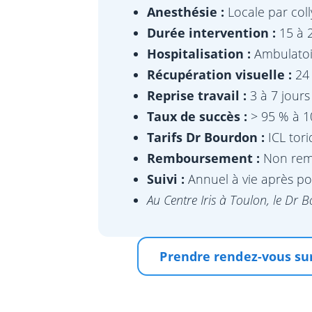
Anesthésie :
Locale par coll
Durée intervention :
15 à 
Hospitalisation :
Ambulatoi
Récupération visuelle :
24
Reprise travail :
3 à 7 jours
Taux de succès :
> 95 % à 1
Tarifs Dr Bourdon :
ICL tor
Remboursement :
Non remb
Suivi :
Annuel à vie après po
Au Centre Iris à Toulon, le Dr 
Prendre rendez-vous sur