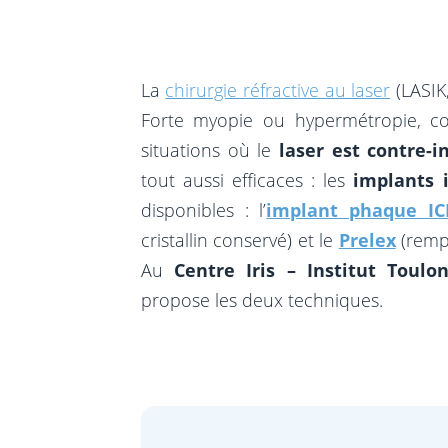
La
chirurgie réfractive au laser
(LASIK,
Forte myopie ou hypermétropie, cor
situations où le
laser est contre-i
tout aussi efficaces : les
implants i
disponibles : l’
implant phaque IC
cristallin conservé) et le
Prelex
(rempl
Au
Centre Iris – Institut Toulo
propose les deux techniques.