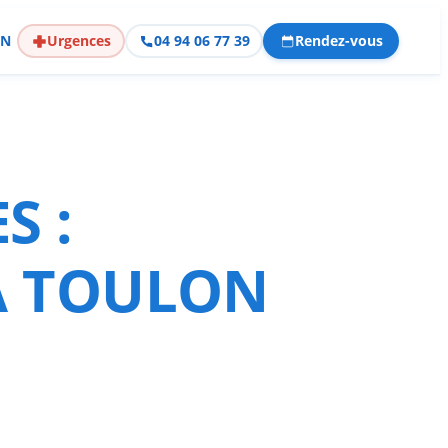
EN
Urgences
04 94 06 77 39
Rendez-vous
S :
 À TOULON