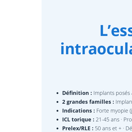
L’es
intraocul
Définition :
Implants posés à
2 grandes familles :
Implant
Indications :
Forte myopie (j
ICL torique :
21-45 ans · Pr
Prelex/RLE :
50 ans et + · Dé