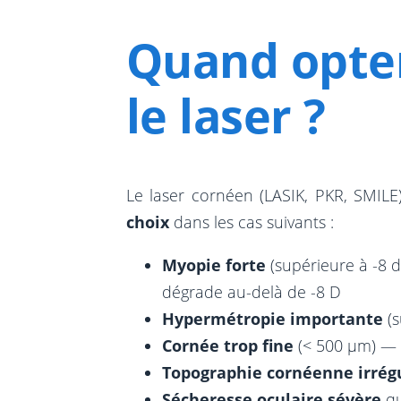
Quand opter
le laser ?
Le laser cornéen (LASIK, PKR, SMILE)
choix
dans les cas suivants :
Myopie forte
(supérieure à -8 d
dégrade au-delà de -8 D
Hypermétropie importante
(s
Cornée trop fine
(< 500 µm) — v
Topographie cornéenne irrég
Sécheresse oculaire sévère
qu