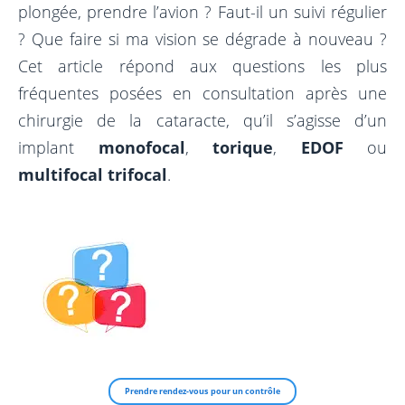
Greffe
plongée, prendre l’avion ? Faut-il un suivi régulier
Calculateur
Prelex
Hémorragie du vitré
Laser SLT – Trabéculoplastie
PKT
? Que faire si ma vision se dégrade à nouveau ?
Myopie
Vitrectomie
Cet article répond aux questions les plus
MIGS – Innovation
Cross-Linking
fréquentes posées en consultation après une
Astigmatisme
Cryoindentation
Laser Diode
chirurgie de la cataracte, qu’il s’agisse d’un
Hypermétropie
Injection intravitréenne (IVT)
implant
monofocal
,
torique
,
EDOF
ou
Presbytie
Laser Argon
multifocal trifocal
.
Prendre rendez-vous pour un contrôle