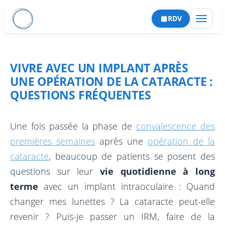
Aller
RDV
au
contenu
VIVRE AVEC UN IMPLANT APRÈS
UNE OPÉRATION DE LA CATARACTE :
QUESTIONS FRÉQUENTES
CATARACTE
Une fois passée la phase de
convalescence des
premières semaines
après une
opération de la
Cataracte Premium
RÉFRACTIVE
cataracte
, beaucoup de patients se posent des
Capsulotomie laser
PKR
RÉTINE
questions sur leur
vie quotidienne à long
Implants
LASIK
Décollement de rétine
terme
avec un implant intraoculaire : Quand
GLAUCOME
Complications
SMILE
changer mes lunettes ? La cataracte peut-elle
Membrane épirétinienne
Trabéculectomie & sclérectomie
CORNÉE
revenir ? Puis-je passer un IRM, faire de la
Parcours patient
Implant phaque
Trou maculaire
Iridotomie périphérique